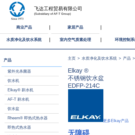
飞达工程贸易有限公司
(Subsidiary of AF-T Group)
|
|
商业产品
家居产品
|
|
水质净化及饮水系统
室内空气质素处理
环境控制系
主页
>
水质净化及饮水系统
>
产品
产品
Elkay ®
紫外光杀菌器
不锈钢饮水盆
饮水机
EDFP-214C
Elkay® 斟水机
AF-T 斟水机
饮水盆
Rheem® 即热式热水器
更多Elkay产品
即热式热水器
无障碍